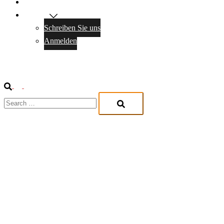
Antrag
Kontakt
Schreiben Sie uns
Anmelden
Suche
Menü
Search…
umschalten